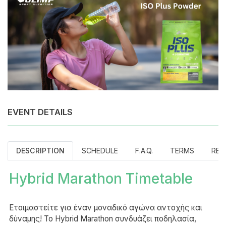
EVENT DETAILS
DESCRIPTION
SCHEDULE
F.A.Q.
TERMS
REF
Hybrid Marathon Timetable
Ετοιμαστείτε για έναν μοναδικό αγώνα αντοχής και
δύναμης! Το Hybrid Marathon συνδυάζει ποδηλασία,