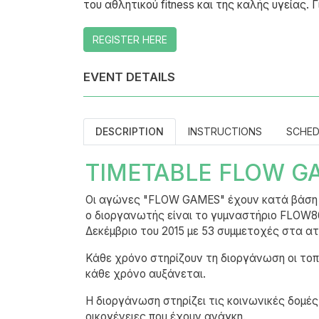
του αθλητικού fitness και της καλής υγεία
REGISTER HERE
EVENT DETAILS
DESCRIPTION
INSTRUCTIONS
SCHED
TIMETABLE FLOW G
Οι αγώνες "FLOW GAMES" έχουν κατά βάση φ
ο διοργανωτής είναι το γυμναστήριο FLOW86
Δεκέμβριο του 2015 με 53 συμμετοχές στα ατο
Κάθε χρόνο στηρίζουν τη διοργάνωση οι το
κάθε χρόνο αυξάνεται.
Η διοργάνωση στηρίζει τις κοινωνικές δομέ
οικογένειες που έχουν ανάγκη.